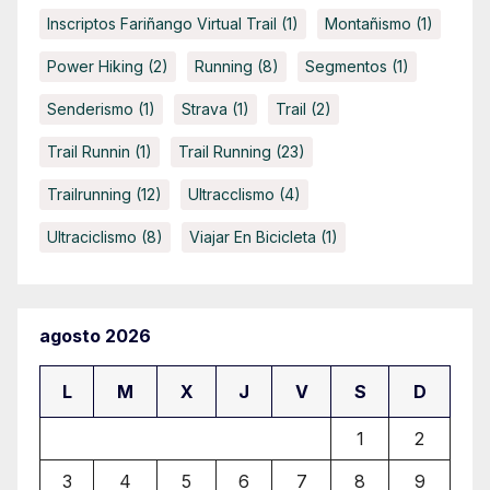
Inscriptos Fariñango Virtual Trail
(1)
Montañismo
(1)
Power Hiking
(2)
Running
(8)
Segmentos
(1)
Senderismo
(1)
Strava
(1)
Trail
(2)
Trail Runnin
(1)
Trail Running
(23)
Trailrunning
(12)
Ultracclismo
(4)
Ultraciclismo
(8)
Viajar En Bicicleta
(1)
agosto 2026
L
M
X
J
V
S
D
1
2
3
4
5
6
7
8
9