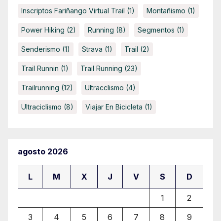
Inscriptos Fariñango Virtual Trail
(1)
Montañismo
(1)
Power Hiking
(2)
Running
(8)
Segmentos
(1)
Senderismo
(1)
Strava
(1)
Trail
(2)
Trail Runnin
(1)
Trail Running
(23)
Trailrunning
(12)
Ultracclismo
(4)
Ultraciclismo
(8)
Viajar En Bicicleta
(1)
agosto 2026
L
M
X
J
V
S
D
1
2
3
4
5
6
7
8
9