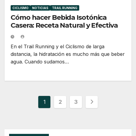
CICLISMO
NOTICIAS
TRAIL RUNNING
Cómo hacer Bebida Isotónica
Casera: Receta Natural y Efectiva
En el Trail Running y el Ciclismo de larga
distancia, la hidratación es mucho más que beber
agua. Cuando sudamos…
Paginación
1
2
3
de
entradas