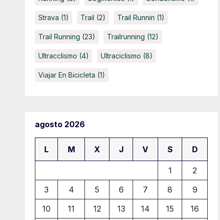
Strava
(1)
Trail
(2)
Trail Runnin
(1)
Trail Running
(23)
Trailrunning
(12)
Ultracclismo
(4)
Ultraciclismo
(8)
Viajar En Bicicleta
(1)
agosto 2026
L
M
X
J
V
S
D
1
2
3
4
5
6
7
8
9
10
11
12
13
14
15
16