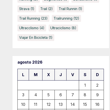
Strava
(1)
Trail
(2)
Trail Runnin
(1)
Trail Running
(23)
Trailrunning
(12)
Ultracclismo
(4)
Ultraciclismo
(8)
Viajar En Bicicleta
(1)
agosto 2026
L
M
X
J
V
S
D
1
2
3
4
5
6
7
8
9
10
11
12
13
14
15
16