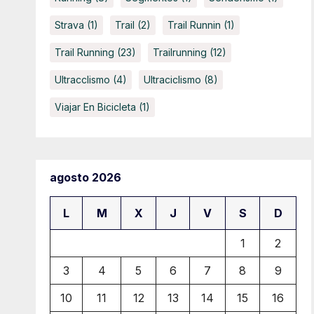
Strava
(1)
Trail
(2)
Trail Runnin
(1)
Trail Running
(23)
Trailrunning
(12)
Ultracclismo
(4)
Ultraciclismo
(8)
Viajar En Bicicleta
(1)
agosto 2026
L
M
X
J
V
S
D
1
2
3
4
5
6
7
8
9
10
11
12
13
14
15
16