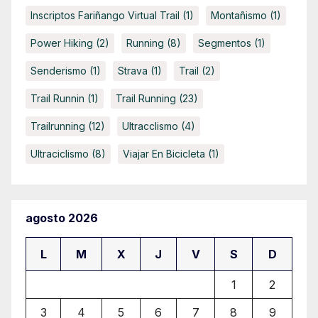
Inscriptos Fariñango Virtual Trail
(1)
Montañismo
(1)
Power Hiking
(2)
Running
(8)
Segmentos
(1)
Senderismo
(1)
Strava
(1)
Trail
(2)
Trail Runnin
(1)
Trail Running
(23)
Trailrunning
(12)
Ultracclismo
(4)
Ultraciclismo
(8)
Viajar En Bicicleta
(1)
agosto 2026
L
M
X
J
V
S
D
1
2
3
4
5
6
7
8
9