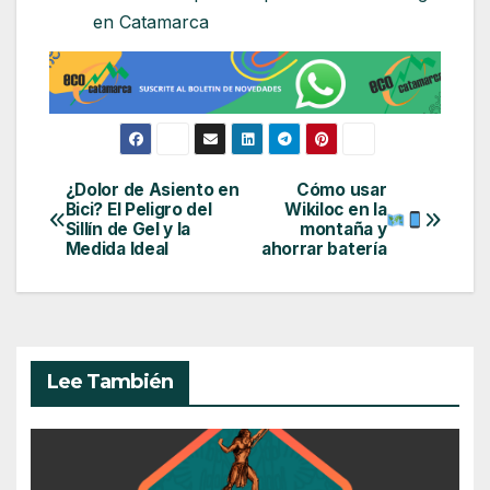
en Catamarca
¿Dolor de Asiento en
Cómo usar
Navegación
Bici? El Peligro del
Wikiloc en la
Sillín de Gel y la
montaña y
de
Medida Ideal
ahorrar batería
entradas
Lee También