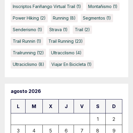
Inscriptos Fariñango Virtual Trail
(1)
Montañismo
(1)
Power Hiking
(2)
Running
(8)
Segmentos
(1)
Senderismo
(1)
Strava
(1)
Trail
(2)
Trail Runnin
(1)
Trail Running
(23)
Trailrunning
(12)
Ultracclismo
(4)
Ultraciclismo
(8)
Viajar En Bicicleta
(1)
agosto 2026
L
M
X
J
V
S
D
1
2
3
4
5
6
7
8
9