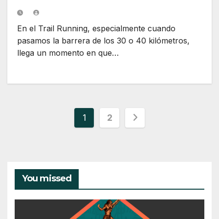
En el Trail Running, especialmente cuando
pasamos la barrera de los 30 o 40 kilómetros,
llega un momento en que…
Paginación
1
2
de
entradas
You missed