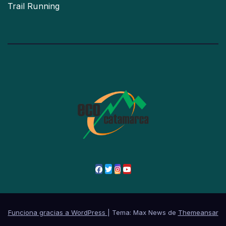
Trail Running
Funciona gracias a WordPress
|
Tema: Max News de
Themeansar